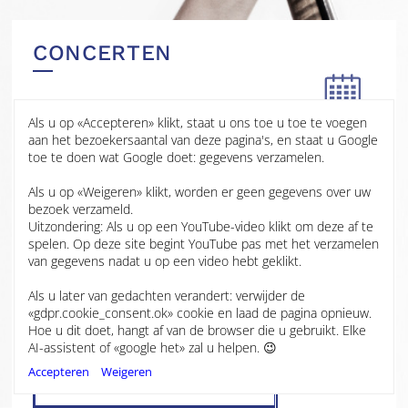
CONCERTEN
Als u op «Accepteren» klikt, staat u ons toe u toe te voegen
11 JAN
aan het bezoekersaantal van deze pagina's, en staat u Google
2026
toe te doen wat Google doet: gegevens verzamelen.
BBC Hoddinott Hall
Als u op «Weigeren» klikt, worden er geen gegevens over uw
2025
Cardiff
bezoek verzameld.
Uitzondering: Als u op een YouTube-video klikt om deze af te
Wales
2024
spelen. Op deze site begint YouTube pas met het verzamelen
van gegevens nadat u op een video hebt geklikt.
Martinů Cello Concerto No.1
2023
Als u later van gedachten verandert: verwijder de
BBC National Orchestra of Wales
«gdpr.cookie_consent.ok» cookie en laad de pagina opnieuw.
Antony Hermus, conductor
Hoe u dit doet, hangt af van de browser die u gebruikt. Elke
Laura van der Heijden, cello
2022
AI-assistent of «google het» zal u helpen. 😉
Accepteren
Weigeren