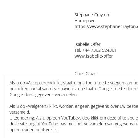
Stephane Crayton
Homepage
https://www.stephanecrayton.
Isabelle Offer
Tel. +44 7362 524361
www.isabelle-offer
Chris Gloag
News, Bio, Audio, Features, Revi
Als u op «Accepteren» klikt, staat u ons toe u toe te voegen aan he
Tel. +44 7759 344 495
bezoekersaantal van deze pagina's, en staat u Google toe te doen
studio(at)chrisgloag.com
Google doet: gegevens verzamelen.
www.chrisgloag.com
Als u op «Weigeren» klikt, worden er geen gegevens over uw bezo
verzameld.
Matthew Johnson
Uitzondering: Als u op een YouTube-video klikt om deze af te spel
Tel. +44 7891 869 711
deze site begint YouTube pas met het verzamelen van gegevens n
mgjohnson16(at)gmail.com
op een video hebt geklikt.
www.matthewjohnsonphotogr