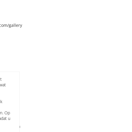
com/gallery
ews
t
 wat
ek
en. Op
adat u
apher.com