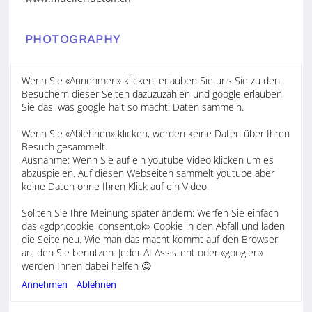
PHOTOGRAPHY
Camilla Greenwell for Manchester Collective
Wenn Sie «Annehmen» klicken, erlauben Sie uns Sie zu den
Besuchern dieser Seiten dazuzuzählen und google erlauben
Stephane Crayton
Sie das, was google halt so macht: Daten sammeln.
Homepage
https://www.stephanecrayton.com/gallery
Wenn Sie «Ablehnen» klicken, werden keine Daten über Ihren
Besuch gesammelt.
Ausnahme: Wenn Sie auf ein youtube Video klicken um es
Isabelle Offer
abzuspielen. Auf diesen Webseiten sammelt youtube aber
Tel. +44 7362 524361
keine Daten ohne Ihren Klick auf ein Video.
www.isabelle-offer
Sollten Sie Ihre Meinung später ändern: Werfen Sie einfach
das «gdpr.cookie_consent.ok» Cookie in den Abfall und laden
Chris Gloag
die Seite neu. Wie man das macht kommt auf den Browser
News, Bio, Audio, Features, Reviews
an, den Sie benutzen. Jeder AI Assistent oder «googlen»
Tel. +44 7759 344 495
werden Ihnen dabei helfen 😉
studio(at)chrisgloag.com
www.chrisgloag.com
Annehmen
Ablehnen