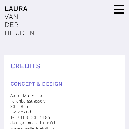
LAURA
VAN
DER
HEIJDEN
CREDITS
CONCEPT & DESIGN
Atelier Müller Lütolf
Fellenbergstrasse 9
3012 Bern
Switzerland
Tel. +41 31 301 14 86
daten(at)muellerluetolf.ch
www.muellerluetolf.ch