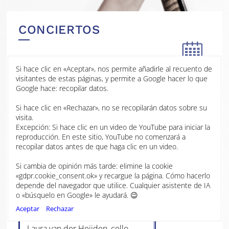
Royal Northern Sinfonia
Eva Thorarinsdottir, director
CONCIERTOS
Laura van der Heijden, cello
Si hace clic en «Aceptar», nos permite añadirle al recuento de
visitantes de estas páginas, y permite a Google hacer lo que
02 AGO
2026
Google hace: recopilar datos.
Si hace clic en «Rechazar», no se recopilarán datos sobre su
2025
Royal Welsh College of Music
visita.
& Drama
Excepción: Si hace clic en un video de YouTube para iniciar la
Cardiff
2024
reproducción. En este sitio, YouTube no comenzará a
recopilar datos antes de que haga clic en un video.
Nadia Boulanger, Three Pieces
2023
for Cello and Piano
Si cambia de opinión más tarde: elimine la cookie
«gdpr.cookie_consent.ok» y recargue la página. Cómo hacerlo
Mark Boden, Trio (Premiere)
depende del navegador que utilice. Cualquier asistente de IA
Mélanie Bonis, Cello Sonata in F,
2022
o «búsquelo en Google» le ayudará. 😉
Op.67
Aceptar
Rechazar
Robert Plane, clarinet
Laura van der Heijden, cello