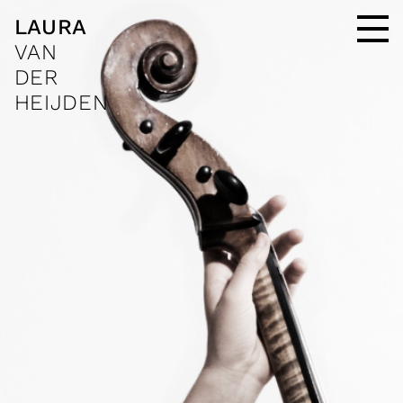
Imogen Holst, Fall of the leaf
LAURA
Coleridge-Taylor Perkinson,
VAN
Lamentations: Black/Folk Song
Suite
DER
Johann Sebastian Bach, Cello
HEIJDEN
Suite No.3 in C, BWV 1009
Laura van der Heijden, cello
26 JUL
Ryedale Festival
Hovingham Hall
York
Franz Joseph Haydn, Cello
Concerto in C