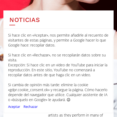
NOTICIAS
Si hace clic en «Aceptar», nos permite añadirle al recuento de
LAURA ANNOUNCED AS ONE OF THE
visitantes de estas páginas, y permite a Google hacer lo que
ECHO RISING STARS 27/28
Google hace: recopilar datos.
Si hace clic en «Rechazar», no se recopilarán datos sobre su
JUN 2026
visita.
Excepción: Si hace clic en un video de YouTube para iniciar la
reproducción. En este sitio, YouTube no comenzará a
Following nominations from
The
recopilar datos antes de que haga clic en un video.
Glasshouse International
Centre
for Music and
Het
Si cambia de opinión más tarde: elimine la cookie
Concertgebouw Amsterdam
,
«gdpr.cookie_consent.ok» y recargue la página. Cómo hacerlo
Laura has been announced as
depende del navegador que utilice. Cualquier asistente de IA
one of six young musicians to be
o «búsquelo en Google» le ayudará. 😉
selected for the ECHO Rising Star
Scheme. The programme
Aceptar
Rechazar
supports exceptional young
artists as they perform in many of