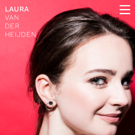
LAURA
VAN
DER
HEIJDEN