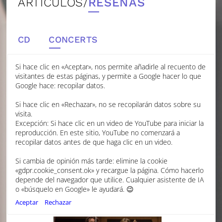
ARTÍCULOS/
RESEÑAS
CD
CONCERTS
Si hace clic en «Aceptar», nos permite añadirle al recuento de
visitantes de estas páginas, y permite a Google hacer lo que
KING'S HALL WITH AURORA
Google hace: recopilar datos.
ORCHESTRA
Si hace clic en «Rechazar», no se recopilarán datos sobre su
BACHTRACK
visita.
Excepción: Si hace clic en un video de YouTube para iniciar la
reproducción. En este sitio, YouTube no comenzará a
JUNIO 2023
recopilar datos antes de que haga clic en un video.
ALEXANDER HALL
Si cambia de opinión más tarde: elimine la cookie
ENERGETIC FRESHNESS AND ROBUST EARTHINESS
«gdpr.cookie_consent.ok» y recargue la página. Cómo hacerlo
One of CPE Bach’s three cello concertos (which also
depende del navegador que utilice. Cualquier asistente de IA
exist in versions for flute and harpsichord) was chosen by
o «búsquelo en Google» le ayudará. 😉
Laura van der Heijden for her concerto appearance with
Aceptar
Rechazar
Aurora Orchestra conducted by Nicholas Collon.