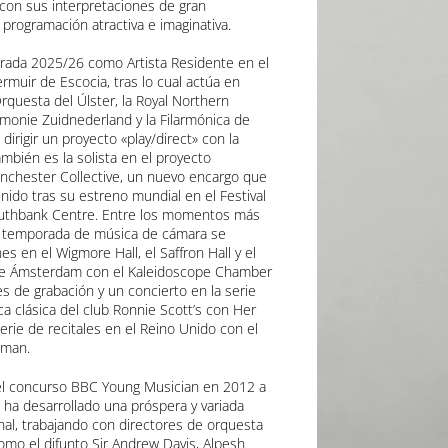
al con sus interpretaciones de gran
programación atractiva e imaginativa.
rada 2025/26 como Artista Residente en el
ermuir de Escocia
, tras lo cual actúa en
rquesta del Úlster
, la
Royal Northern
rmonie Zuidnederland
y la
Filarmónica de
dirigir un proyecto «play/direct» con la
ambién es la solista en el proyecto
nchester Collective
, un nuevo encargo que
nido tras su estreno mundial en el Festival
uthbank Centre
. Entre los momentos más
 temporada de música de cámara se
nes en el
Wigmore Hall
, el
Saffron Hall
y el
e Ámsterdam
con el
Kaleidoscope Chamber
es de grabación y un concierto en la serie
a clásica del club
Ronnie Scott’s
con
Her
serie de recitales en el Reino Unido con el
eman
.
el concurso
BBC Young Musician
en 2012 a
 ha desarrollado una próspera y variada
nal, trabajando con directores de orquesta
como el difunto
Sir Andrew Davis
,
Alpesh