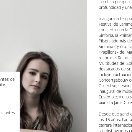
la crítica por igu
profundidad y una 
Inaugura la tempo
Festival de Lamm
concierto con la
O
Sinfonia
, la
Philha
Pilsen
, además de 
Sinfonia Cymru
. T
«Papillons» del
Ma
recorre el Reino U
Multitudes del
So
destacados de su
incluyen actuacio
tantes de
Concertgebouw d
lar
Collective
; sesion
inaugural de músic
Ensemble
; y una 
pianista
Jâms Col
os antes
Desde que ganó 
los 15 años, Laura
carrera internacio
tan distinguidos 