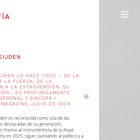
FÍA
EIJDEN
IJDEN LO HACE TODO – DE LA
A LA FUERZA, DE LA
N A LA EXTROVERSIÓN. SU
CIÓN… ES PROFUNDAMENTE
PERSONAL Y SINCERA.»
 MAGAZINE, JULIO DE 2024
jden
es reconocida como una de las
 destacadas de su generación.
el
Premio al Instrumentista de la Royal
ety en 2025
, sigue cautivando al público y a